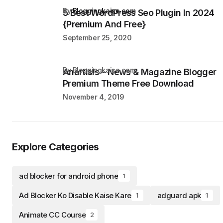
by
Bloggingkaise.com
5 Best WordPress Seo Plugin In 2024
{Premium And Free}
September 25, 2020
by Bloggingkaise.com
Anartisis – News & Magazine Blogger
Premium Theme Free Download
November 4, 2019
Explore Categories
ad blocker for android phone
1
Ad Blocker Ko Disable Kaise Kare
adguard apk
1
1
Animate CC Course
2