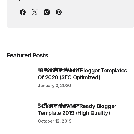
Featured Posts
by
Bloggingkaise.com
10 Best Premium Blogger Templates
Of 2020 (SEO Optimized)
January 3, 2020
by
Bloggingkaise.com
5 Best Free AMP Ready Blogger
Template 2019 (High Quality)
October 12, 2019