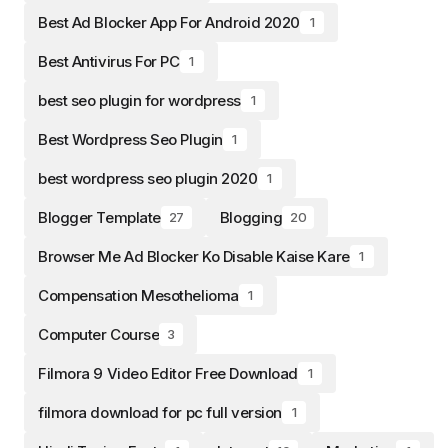
Best Ad Blocker App For Android 2020
1
Best Antivirus For PC
1
best seo plugin for wordpress
1
Best Wordpress Seo Plugin
1
best wordpress seo plugin 2020
1
Blogger Template
Blogging
27
20
Browser Me Ad Blocker Ko Disable Kaise Kare
1
Compensation Mesothelioma
1
Computer Course
3
Filmora 9 Video Editor Free Download
1
filmora download for pc full version
1