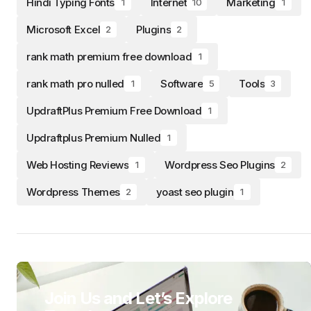
Hindi Typing Fonts
Internet
Marketing
1
10
1
Microsoft Excel
Plugins
2
2
rank math premium free download
1
rank math pro nulled
Software
Tools
1
5
3
UpdraftPlus Premium Free Download
1
Updraftplus Premium Nulled
1
Web Hosting Reviews
Wordpress Seo Plugins
1
2
Wordpress Themes
yoast seo plugin
2
1
Join Us and Let’s Explore