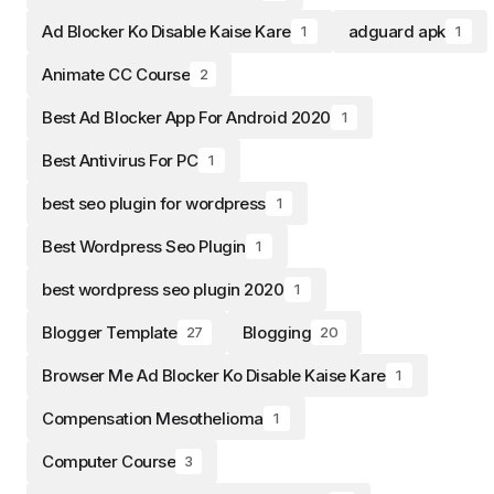
Ad Blocker Ko Disable Kaise Kare
adguard apk
1
1
Animate CC Course
2
Best Ad Blocker App For Android 2020
1
Best Antivirus For PC
1
best seo plugin for wordpress
1
Best Wordpress Seo Plugin
1
best wordpress seo plugin 2020
1
Blogger Template
Blogging
27
20
Browser Me Ad Blocker Ko Disable Kaise Kare
1
Compensation Mesothelioma
1
Computer Course
3