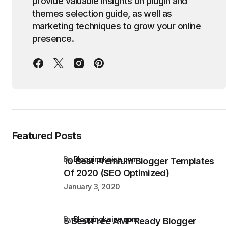
provide valuable insights on plugin and
themes selection guide, as well as
marketing techniques to grow your online
presence.
Featured Posts
by
Bloggingkaise.com
10 Best Premium Blogger Templates
Of 2020 (SEO Optimized)
January 3, 2020
by
Bloggingkaise.com
5 Best Free AMP Ready Blogger