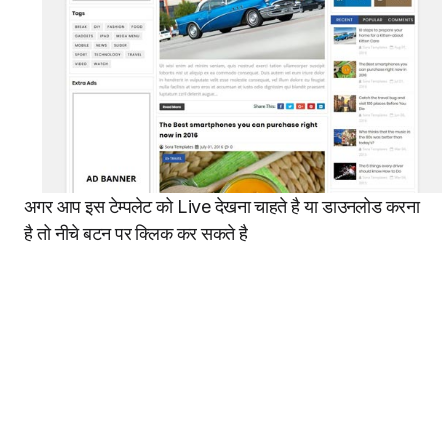
अगर आप इस टेम्पलेट को Live देखना चाहते है या डाउनलोड करना
है तो नीचे बटन पर क्लिक कर सकते है