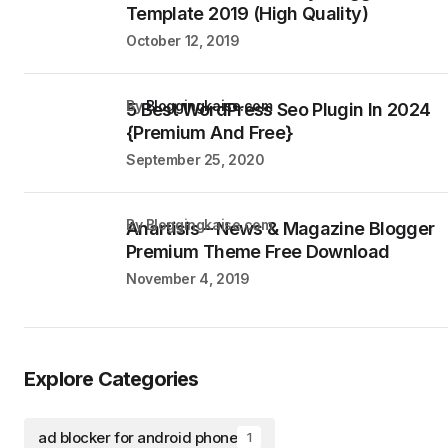
Template 2019 (High Quality)
October 12, 2019
by
Bloggingkaise.com
5 Best WordPress Seo Plugin In 2024
{Premium And Free}
September 25, 2020
by Bloggingkaise.com
Anartisis – News & Magazine Blogger
Premium Theme Free Download
November 4, 2019
Explore Categories
ad blocker for android phone
1