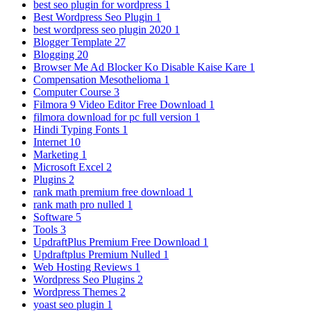
best seo plugin for wordpress
1
Best Wordpress Seo Plugin
1
best wordpress seo plugin 2020
1
Blogger Template
27
Blogging
20
Browser Me Ad Blocker Ko Disable Kaise Kare
1
Compensation Mesothelioma
1
Computer Course
3
Filmora 9 Video Editor Free Download
1
filmora download for pc full version
1
Hindi Typing Fonts
1
Internet
10
Marketing
1
Microsoft Excel
2
Plugins
2
rank math premium free download
1
rank math pro nulled
1
Software
5
Tools
3
UpdraftPlus Premium Free Download
1
Updraftplus Premium Nulled
1
Web Hosting Reviews
1
Wordpress Seo Plugins
2
Wordpress Themes
2
yoast seo plugin
1