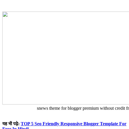
snews theme for blogger premium without credit 
यह भी पढ़े:
TOP 5 Seo Friendly Responsive Blogger Template For
Free In Hindi