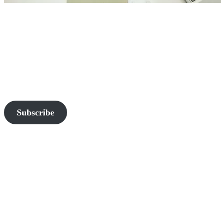
Join Us and Let’s Explore
Together
Subscribe to our newsletter and be the first to access exclusive
content and expert insights.
Subscribe