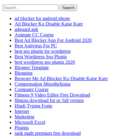
Search
ad blocker for android phone
Ad Blocker Ko Disable Kaise Kare
adguard apk
Animate CC Course
Best Ad Blocker App For Android 2020
Best Antivirus For PC
best seo plugin for wordpress
Best Wordpress Seo Plugin
best wordpress seo plugin 2020
Blogger Template
Blogging
Browser Me Ad Blocker Ko Disable Kaise Kare
Compensation Mesothelioma
Computer Course
Filmora 9 Video Editor Free Download
filmora download for pc full version
Hindi Typing Fonts
Internet
Marketing
Microsoft Excel
Plugins
rank math premium free download