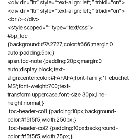
<div dir=”ltr” style=”text-align: left;” trbidi=”on”>
<div dir=”ltr” style=”text-align: left;” trbidi=”on”>
<br /></div>
<style scoped=”” type=”text/css”>
#bp_toc
{background:#7A2727;color:#666;margin:0
auto;padding:5px;}
span.toc-note {padding:20px;margin:0
auto;display:block;text-
align:center;color:#FAFAFA;font-family:’Trebuchet
MS’;font-weight:700;text-
transform:uppercase;font-size:30px;line-
height:normal;}
.toc-header-col1 {padding:10px;background-
color:#f5f5f5;width:250px;}
.toc-header-col2 {padding:10px;background-
color:#f5f5f5;width:75px;}