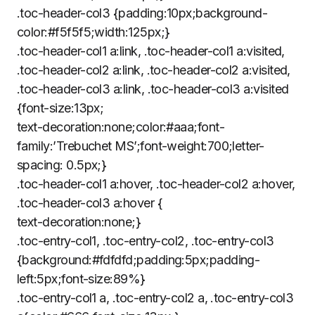
.toc-header-col3 {padding:10px;background-
color:#f5f5f5;width:125px;}
.toc-header-col1 a:link, .toc-header-col1 a:visited,
.toc-header-col2 a:link, .toc-header-col2 a:visited,
.toc-header-col3 a:link, .toc-header-col3 a:visited
{font-size:13px;
text-decoration:none;color:#aaa;font-
family:’Trebuchet MS’;font-weight:700;letter-
spacing: 0.5px;}
.toc-header-col1 a:hover, .toc-header-col2 a:hover,
.toc-header-col3 a:hover {
text-decoration:none;}
.toc-entry-col1, .toc-entry-col2, .toc-entry-col3
{background:#fdfdfd;padding:5px;padding-
left:5px;font-size:89%}
.toc-entry-col1 a, .toc-entry-col2 a, .toc-entry-col3