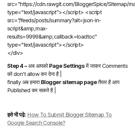
src=”https://cdn.rawgit.com/BloggerSpice/Sitemap/mas
type=”text/javascript”></script> <script
src=”/feeds/posts/summary?alt=json-in-
script&amp;max-
results=9999&amp;callback=loadtoc”
type=”text/javascript”></script>
</div>
Step 4 –
अब आपको
Page Settings
में जाकर Comments
को don’t allow कर देना है |
finally अब हमारा
Blogger sitemap page
तैयार है आप
Published कर सकते है |
इसे भी पढ़े:
How To Submit Blogger Sitemap To
Google Search Console?