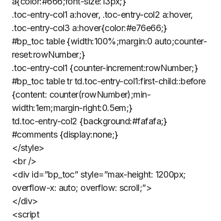
a{color:#666;font-size:13px;}
.toc-entry-col1 a:hover, .toc-entry-col2 a:hover,
.toc-entry-col3 a:hover{color:#e76e66;}
#bp_toc table {width:100%;margin:0 auto;counter-
reset:rowNumber;}
.toc-entry-col1 {counter-increment:rowNumber;}
#bp_toc table tr td.toc-entry-col1:first-child::before
{content: counter(rowNumber);min-
width:1em;margin-right:0.5em;}
td.toc-entry-col2 {background:#fafafa;}
#comments {display:none;}
</style>
<br />
<div id=”bp_toc” style=”max-height: 1200px;
overflow-x: auto; overflow: scroll;”>
</div>
<script