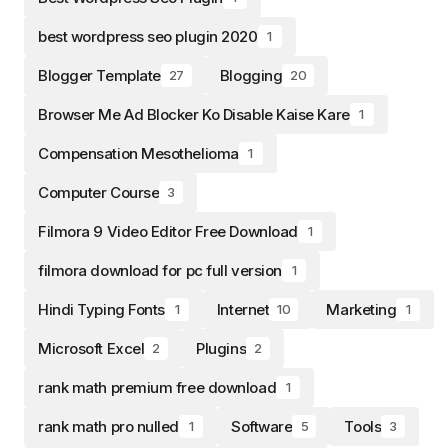
best wordpress seo plugin 2020
1
Blogger Template
Blogging
27
20
Browser Me Ad Blocker Ko Disable Kaise Kare
1
Compensation Mesothelioma
1
Computer Course
3
Filmora 9 Video Editor Free Download
1
filmora download for pc full version
1
Hindi Typing Fonts
Internet
Marketing
1
10
1
Microsoft Excel
Plugins
2
2
rank math premium free download
1
rank math pro nulled
Software
Tools
1
5
3