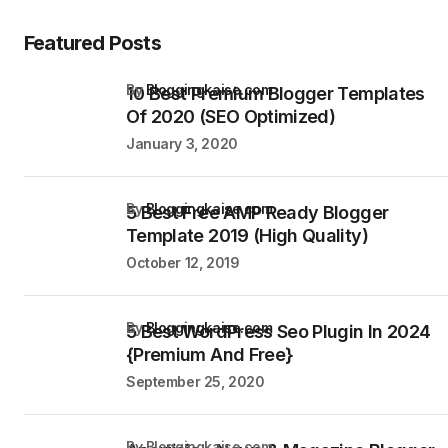
Featured Posts
by
Bloggingkaise.com
10 Best Premium Blogger Templates
Of 2020 (SEO Optimized)
January 3, 2020
by
Bloggingkaise.com
5 Best Free AMP Ready Blogger
Template 2019 (High Quality)
October 12, 2019
by
Bloggingkaise.com
5 Best WordPress Seo Plugin In 2024
{Premium And Free}
September 25, 2020
by Bloggingkaise.com