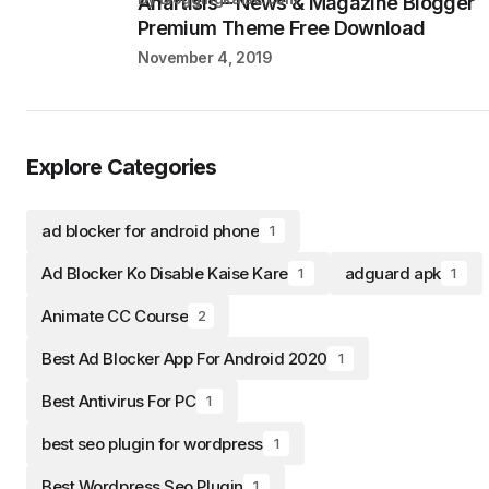
Anartisis – News & Magazine Blogger
Premium Theme Free Download
November 4, 2019
Explore Categories
ad blocker for android phone
1
Ad Blocker Ko Disable Kaise Kare
adguard apk
1
1
Animate CC Course
2
Best Ad Blocker App For Android 2020
1
Best Antivirus For PC
1
best seo plugin for wordpress
1
Best Wordpress Seo Plugin
1