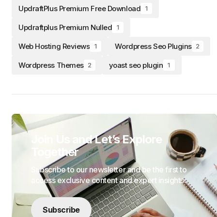
UpdraftPlus Premium Free Download
1
Updraftplus Premium Nulled
1
Web Hosting Reviews
Wordpress Seo Plugins
1
2
Wordpress Themes
yoast seo plugin
2
1
Join Us and Let’s Explore
Together
Subscribe to our newsletter and be the first to
access exclusive content and expert insights.
Subscribe